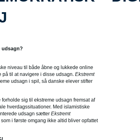
J
nnemskue ekstreme udsagn?
iske niveau til både åbne og lukkede online
 på til at navigere i disse udsagn.
Ekstremt
me udsagn i spil, så danske elever stifter
 forholde sig til ekstreme udsagn fremsat af
le hverdagssituationer. Med islamistiske
rienterede udsagn sætter
Ekstremt
som i første omgang ikke altid bliver opfattet
G!