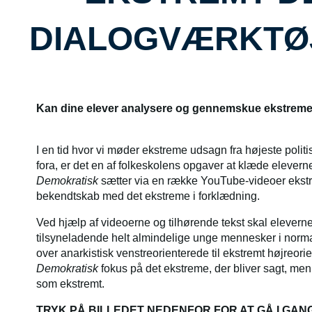
DIALOGVÆRKTØ
Kan dine elever analysere og ge
I en tid hvor vi møder ekstreme udsagn fra højeste polit
fora, er det en af folkeskolens opgaver at klæde eleverne
Demokratisk
sætter via en række YouTube-videoer ekstre
bekendtskab med det ekstreme i forklædning.
Ved hjælp af videoerne og tilhørende tekst skal eleverne
tilsyneladende helt almindelige unge mennesker i norma
over anarkistisk venstreorienterede til ekstremt højreo
Demokratisk
fokus på det ekstreme, der bliver sagt, men 
som ekstremt.
TRYK PÅ BILLEDET NEDENFOR FOR AT GÅ I GAN