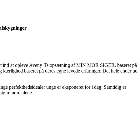
 afskygninger
eret ind at opleve Aveny-Ts opsætning af MIN MOR SIGER, baseret på
g kærlighed baseret på deres egne levede erfaringer. Det hele ender ud
ange perfekthedsidealer unge er eksponeret for i dag. Samtidig er
sig mindre alene.