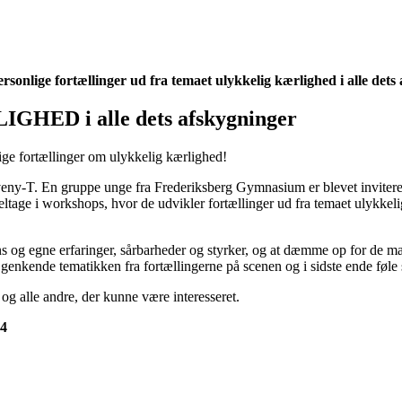
onlige fortællinger ud fra temaet ulykkelig kærlighed i alle dets
HED i alle dets afskygninger
ge fortællinger om ulykkelig kærlighed!
Aveny-T. En gruppe unge fra Frederiksberg Gymnasium er blevet invit
eltage i workshops, hvor de udvikler fortællinger ud fra temaet ulykkeli
dens og egne erfaringer, sårbarheder og styrker, og at dæmme op for de m
 genkende tematikken fra fortællingerne på scenen og i sidste ende føle 
og alle andre, der kunne være interesseret.
24