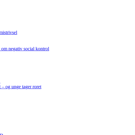
strivsel
 negativ social kontrol
a
– og unge tager roret