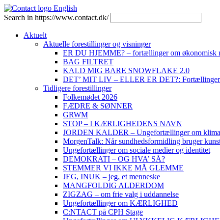
English
Search in https://www.contact.dk/
Aktuelt
Aktuelle forestillinger og visninger
ER DU HJEMME? – fortællinger om økonomisk mi
BAG FILTRET
KALD MIG BARE SNOWFLAKE 2.0
DET’ MIT LIV – ELLER ER DET?: Fortællinger om
Tidligere forestillinger
Folkemødet 2026
FÆDRE & SØNNER
GRWM
STOP – I KÆRLIGHEDENS NAVN
JORDEN KALDER – Ungefortællinger om klim
MorgenTalk: Når sundhedsformidling bruger kunst 
Ungefortællinger om sociale medier og identitet
DEMOKRATI – OG HVA’ SÅ?
STEMMER VI IKKE MÅ GLEMME
JEG, INUK – jeg, et menneske
MANGFOLDIG ALDERDOM
ZIGZAG – om frie valg i uddannelse
Ungefortællinger om KÆRLIGHED
C:NTACT på CPH Stage