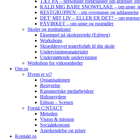
TÆT PÅ – personlige fortællinger om grænser, ens
KALD MIG BARE SNOWFLAKE – om unge, trivse
RESTGRUPPEN – om overgange og uddannelse
DET’ MIT LIV – ELLER ER DET? – om grænser, se
PÅVIRKET – om unge og rusmidler
Skoler og institutioner
Eksempel på skoleprojekt (Esbjerg)
Workshops
Skræddersyet teaterforløb til din skole
Undervisningsmaterialer
Understøttende undervisning
Workshop for virksomheder
Om os
Hvem er vi?
Organisationen
Bestyrelse
Kunstneriske medarbejdere
Bidragsydere
Edison – Scenen
Forstå C:NTACT
Metoden
Vision & mission
Socialøkonomi
Anerkendelse og priser
Kontakt os