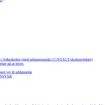
ED
b i folkeskolen (med udgangspunkt i C:NTACT-skoleprojekter)
ser på at trives
es vej til uddannelse
ANSVAR