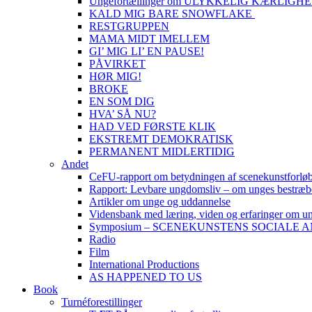
Ungefortællinger om ULYKKELIG KÆRLIGH
KALD MIG BARE SNOWFLAKE
RESTGRUPPEN
MAMA MIDT IMELLEM
GI’ MIG LI’ EN PAUSE!
PÅVIRKET
HØR MIG!
BROKE
EN SOM DIG
HVA’ SÅ NU?
HAD VED FØRSTE KLIK
EKSTREMT DEMOKRATISK
PERMANENT MIDLERTIDIG
Andet
CeFU-rapport om betydningen af scenekunstforlø
Rapport: Levbare ungdomsliv – om unges bestræbel
Artikler om unge og uddannelse
Vidensbank med læring, viden og erfaringer om ung
Symposium – SCENEKUNSTENS SOCIALE 
Radio
Film
International Productions
AS HAPPENED TO US
Book
Turnéforestillinger