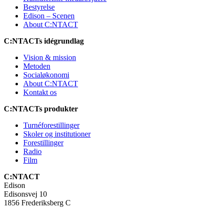
Bestyrelse
Edison – Scenen
About C:NTACT
C:NTACTs idégrundlag
Vision & mission
Metoden
Socialøkonomi
About C:NTACT
Kontakt os
C:NTACTs produkter
Turnéforestillinger
Skoler og institutioner
Forestillinger
Radio
Film
C:NTACT
Edison
Edisonsvej 10
1856 Frederiksberg C