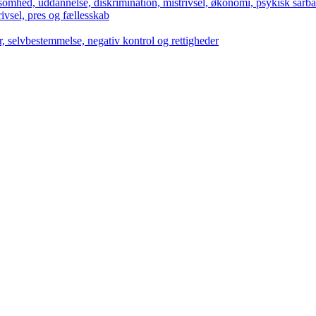
omhed, uddannelse, diskrimination, mistrivsel, økonomi, psykisk sårb
l, pres og fællesskab
lvbestemmelse, negativ kontrol og rettigheder