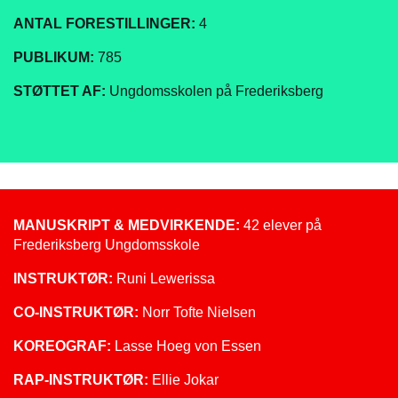
ANTAL FORESTILLINGER:
4
PUBLIKUM:
785
STØTTET AF:
Ungdomsskolen på Frederiksberg
MANUSKRIPT & MEDVIRKENDE:
42 elever på
Frederiksberg Ungdomsskole
INSTRUKTØR:
Runi Lewerissa
CO-INSTRUKTØR:
Norr Tofte Nielsen
KOREOGRAF:
Lasse Hoeg von Essen
RAP-INSTRUKTØR:
Ellie Jokar