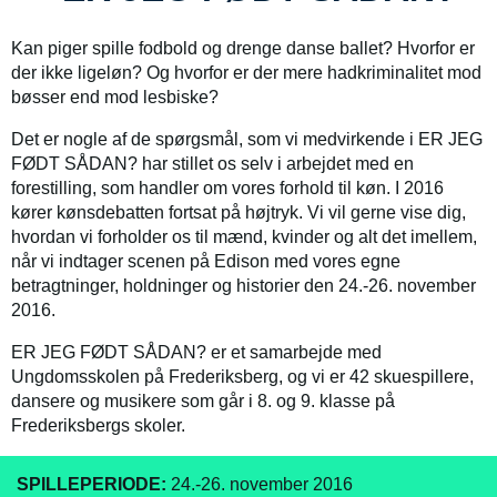
Kan piger spille fodbold og drenge danse ballet? Hvorfor er
der ikke ligeløn? Og hvorfor er der mere hadkriminalitet mod
bøsser end mod lesbiske?
Det er nogle af de spørgsmål, som vi medvirkende i ER JEG
FØDT SÅDAN? har stillet os selv i arbejdet med en
forestilling, som handler om vores forhold til køn. I 2016
kører kønsdebatten fortsat på højtryk. Vi vil gerne vise dig,
hvordan vi forholder os til mænd, kvinder og alt det imellem,
når vi indtager scenen på Edison med vores egne
betragtninger, holdninger og historier den 24.-26. november
2016.
ER JEG FØDT SÅDAN? er et samarbejde med
Ungdomsskolen på Frederiksberg, og vi er 42 skuespillere,
dansere og musikere som går i 8. og 9. klasse på
Frederiksbergs skoler.
SPILLEPERIODE:
24.-26. november 2016