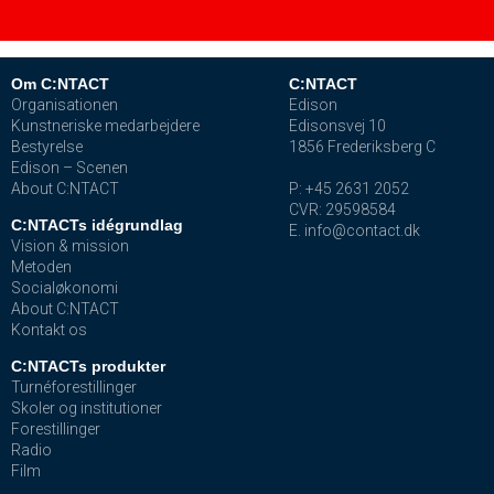
Om C:NTACT
C:NTACT
Organisationen
Edison
Kunstneriske medarbejdere
Edisonsvej 10
Bestyrelse
1856 Frederiksberg C
Edison – Scenen
About C:NTACT
P: +45 2631 2052
CVR: 29598584
C:NTACTs idégrundlag
E. info@contact.dk
Vision & mission
Metoden
Socialøkonomi
About C:NTACT
Kontakt os
C:NTACTs produkter
Turnéforestillinger
Skoler og institutioner
Forestillinger
Radio
Film