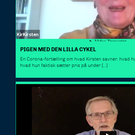
PIGEN MED DEN LILLA CYKEL
En Corona-fortælling om hvad Kirsten savner, hvad hu
hvad hun faktisk sætter pris på under […]