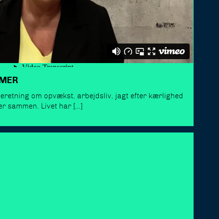
MMER
beretning om opvækst, arbejdsliv, jagt efter kærlighed
r sammen. Livet har […]