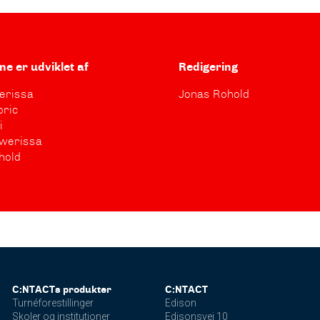
ne er udviklet af
Redigering
erissa
Jonas Rohold
oric
i
werissa
hold
C:NTACTs produkter
C:NTACT
Turnéforestillinger
Edison
Skoler og institutioner
Edisonsvej 10