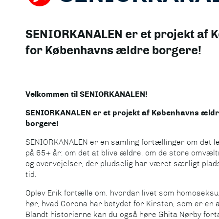
SENIORKANALEN er et projekt af 
for Københavns ældre borgere!
Velkommen til SENIORKANALEN!
SENIORKANALEN er et projekt af Københavns ældr
borgere!
SENIORKANALEN er en samling fortællinger om det lev
på 65+ år: om det at blive ældre, om de store omvæltn
og overvejelser, der pludselig har været særligt plad
tid.
Oplev Erik fortælle om, hvordan livet som homoseksue
hør, hvad Corona har betydet for Kirsten, som er en akt
Blandt historierne kan du også høre Ghita Nørby fortæ