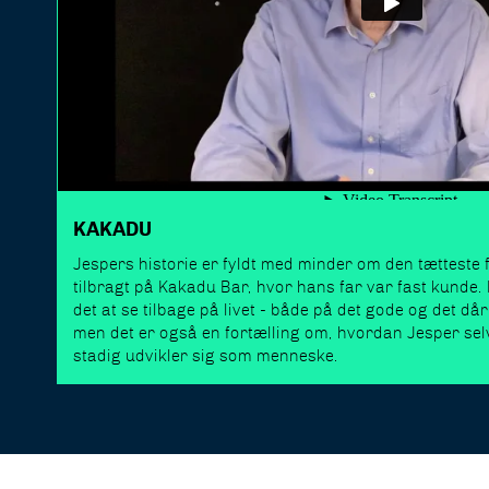
KAKADU
Jespers historie er fyldt med minder om den tætteste
tilbragt på Kakadu Bar, hvor hans far var fast kunde. 
det at se tilbage på livet - både på det gode og det dårl
men det er også en fortælling om, hvordan Jesper sel
stadig udvikler sig som menneske.