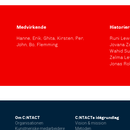
Medvirkende
Historier
Hanne, Erik, Ghita, Kirsten, Per,
Runi Lew
John, Bo, Flemming
Jovana Z
Wahid Su
Zelma Le
Jonas Ro
Om C:NTACT
C:NTACTs idégrundlag
Organisationen
Vision & mission
Kunstneriske medarbejdere
Metoden