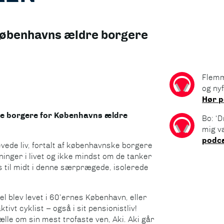
Københavns ældre borgere
Flemm
og ny
Hør 
e borgere for Københavns ældre
Bo: ‘
mig v
podc
ede liv, fortalt af københavnske borgere
inger i livet og ikke mindst om de tanker
s til midt i denne særprægede, isolerede
l blev levet i 60’ernes København, eller
ivt cyklist – også i sit pensionistliv!
lle om sin mest trofaste ven, Aki. Aki går