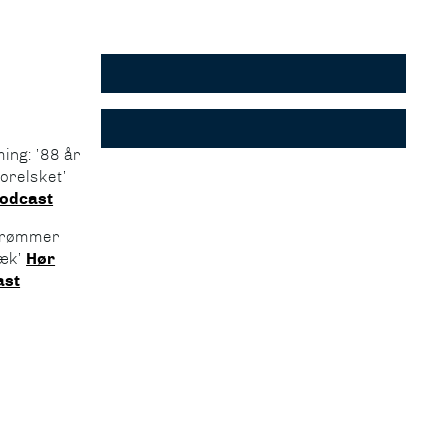
ing: ’88 år
forelsket’
podcast
Drømmer
æk’
Hør
ast