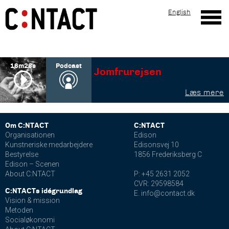
English
16m26s
Podcast
Jomfrurejsen
Om C:NTACT
C:NTACT
Organisationen
Edison
Kunstneriske medarbejdere
Edisonsvej 10
Bestyrelse
1856 Frederiksberg C
Edison – Scenen
About C:NTACT
P: +45 2631 2052
CVR: 29598584
C:NTACTs idégrundlag
E. info@contact.dk
Vision & mission
Metoden
Socialøkonomi