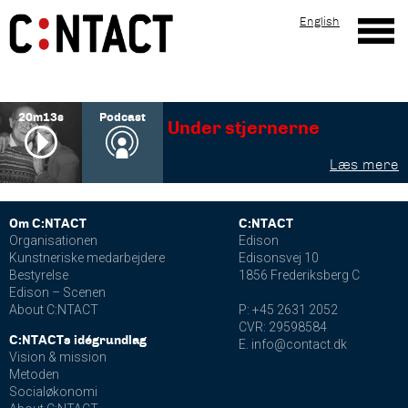
English
20m13s
Podcast
Under stjernerne
Om C:NTACT
C:NTACT
Organisationen
Edison
Kunstneriske medarbejdere
Edisonsvej 10
Bestyrelse
1856 Frederiksberg C
Edison – Scenen
About C:NTACT
P: +45 2631 2052
CVR: 29598584
C:NTACTs idégrundlag
E. info@contact.dk
Vision & mission
Metoden
Socialøkonomi