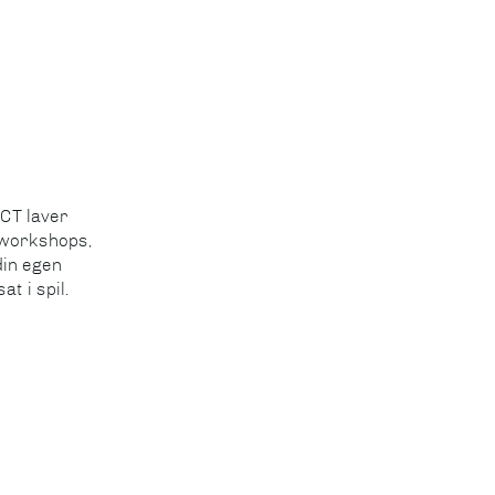
CT laver
workshops,
din egen
at i spil.