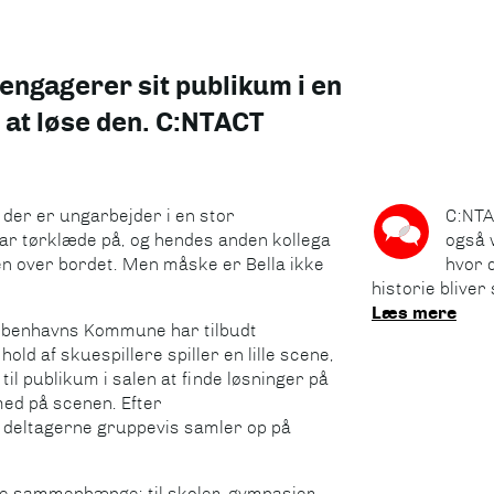
engagerer sit publikum i en
r at løse den. C:NTACT
, der er ungarbejder i en stor
C:NTA
r tørklæde på, og hendes anden kollega
også 
en over bordet. Men måske er Bella ikke
hvor 
historie bliver s
Læs mere
Københavns Kommune har tilbudt
old af skuespillere spiller en lille scene,
til publikum i salen at finde løsninger på
ed på scenen. Efter
r deltagerne gruppevis samler op på
ge sammenhænge: til skoler, gymnasier,