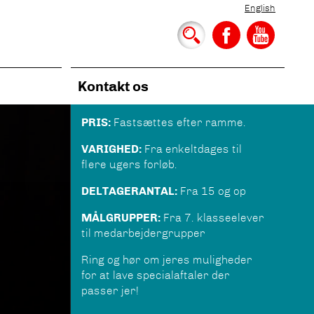
English
Kontakt os
PRIS:
Fastsættes efter ramme.
VARIGHED:
Fra enkeltdages til
flere ugers forløb.
DELTAGERANTAL:
Fra 15 og op
MÅLGRUPPER:
Fra 7. klasseelever
til medarbejdergrupper
Ring og hør om jeres muligheder
for at lave specialaftaler der
passer jer!