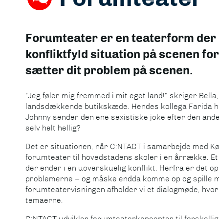
Forumteater er en teaterform der 
konfliktfyld situation på scenen fo
sætter dit problem på scenen.
”Jeg føler mig fremmed i mit eget land!” skriger Bella
landsdækkende butikskæde. Hendes kollega Farida ha
Johnny sender den ene sexistiske joke efter den and
selv helt hellig?
Det er situationen, når C:NTACT i samarbejde med 
forumteater til hovedstadens skoler i en årrække. Et h
der ender i en uoverskuelig konflikt. Herfra er det op 
problemerne – og måske endda komme op og spille m
forumteatervisningen afholder vi et dialogmøde, hvo
temaerne.
C:NTACT udvikler forumteaterkoncepter til forskelli