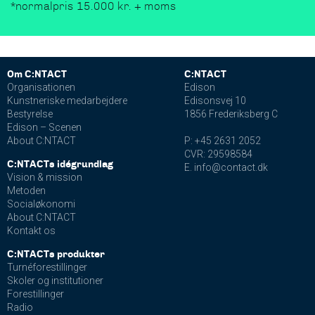
*normalpris 15.000 kr. + moms
Om C:NTACT
C:NTACT
Organisationen
Edison
Kunstneriske medarbejdere
Edisonsvej 10
Bestyrelse
1856 Frederiksberg C
Edison – Scenen
About C:NTACT
P: +45 2631 2052
CVR: 29598584
C:NTACTs idégrundlag
E. info@contact.dk
Vision & mission
Metoden
Socialøkonomi
About C:NTACT
Kontakt os
C:NTACTs produkter
Turnéforestillinger
Skoler og institutioner
Forestillinger
Radio