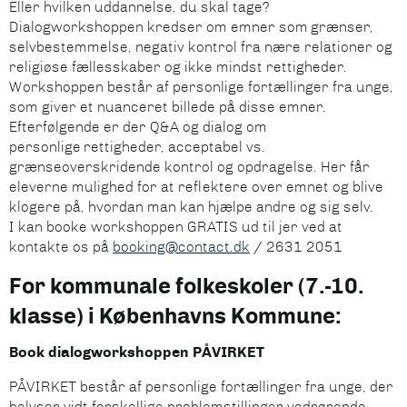
Eller hvilken uddannelse, du skal tage?
Dialogworkshoppen kredser om emner som grænser,
selvbestemmelse, negativ kontrol fra nære relationer og
religiøse fællesskaber og ikke mindst rettigheder.
Workshoppen består af personlige fortællinger fra unge,
som giver et nuanceret billede på disse emner.
Efterfølgende er der Q&A og dialog om
personlige rettigheder, acceptabel vs.
grænseoverskridende kontrol og opdragelse. Her får
eleverne mulighed for at reflektere over emnet og blive
klogere på, hvordan man kan hjælpe andre og sig selv.
I kan booke workshoppen GRATIS ud til jer ved at
kontakte os på
booking@contact.dk
/ 2631 2051
For kommunale folkeskoler (7.-10.
klasse) i Københavns Kommune:
Book dialogworkshoppen PÅVIRKET
PÅVIRKET består af personlige fortællinger fra unge, der
belyser vidt forskellige problemstillinger vedrørende