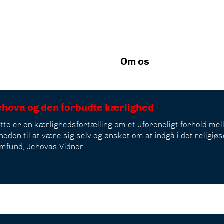
Om os
ehova og den forbudte kærlighed
tte er en kærlighedsfortælling om et uforeneligt forhold me
iheden til at være sig selv og ønsket om at indgå i det religiøs
mfund, Jehovas Vidner.