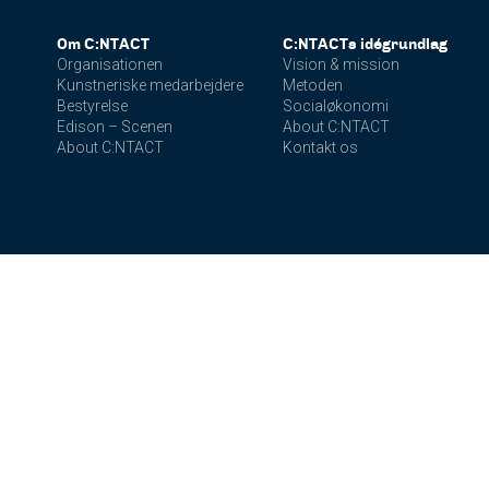
Om C:NTACT
C:NTACTs idégrundlag
Organisationen
Vision & mission
Kunstneriske medarbejdere
Metoden
Bestyrelse
Socialøkonomi
Edison – Scenen
About C:NTACT
About C:NTACT
Kontakt os