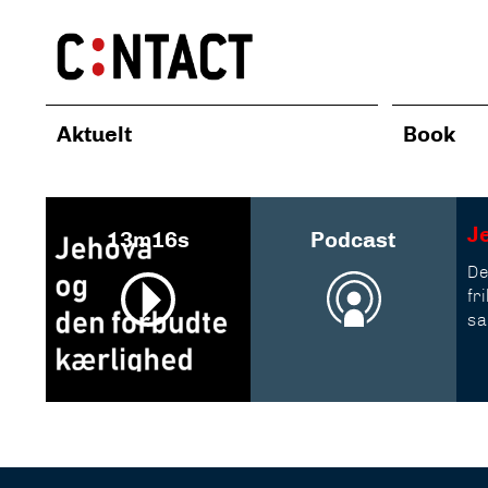
Aktuelt
Book
J
13m16s
Podcast
De
fr
sa