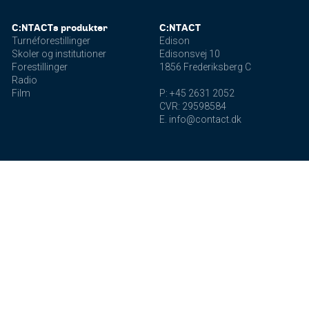
C:NTACTs produkter
C:NTACT
Turnéforestillinger
Edison
Skoler og institutioner
Edisonsvej 10
Forestillinger
1856 Frederiksberg C
Radio
Film
P: +45 2631 2052
CVR: 29598584
E. info@contact.dk